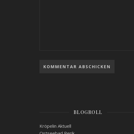
BLOGROLL
Kröpelin Aktuell
Ostseebad Rerik