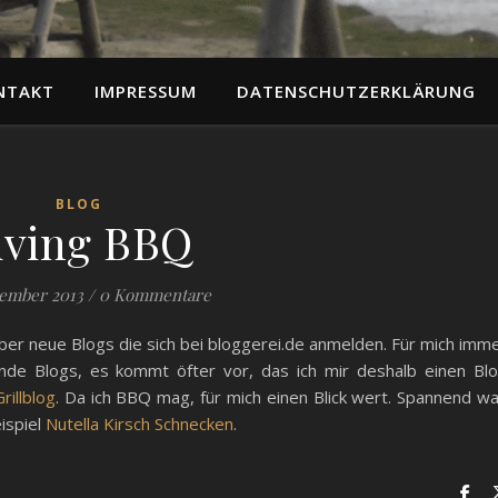
NTAKT
IMPRESSUM
DATENSCHUTZERKLÄRUNG
BLOG
iving BBQ
vember 2013
/
0 Kommentare
ber neue Blogs die sich bei bloggerei.de anmelden. Für mich imm
nde Blogs, es kommt öfter vor, das ich mir deshalb einen Bl
rillblog
. Da ich BBQ mag, für mich einen Blick wert. Spannend w
ispiel
Nutella Kirsch Schnecken
.