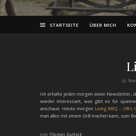
STARTSEITE
ÜBER MICH
KO
L
27. No
Ich erhalte jeden morgen einen Newsletter, ü
wieder interessant, was gibt es für spanne
anschaue. Heute morgen
Living BBQ – Olli’s G
man alles mit einem Grill machen kann, zum Be
Von
Thomas Gutteck