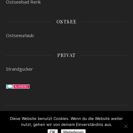
Ostseebad Rerik
OSTSEE
Ostseeurlaub
PRIVAT
Strandgucker
Startseite
Über mich
Kontakt
Impressum
Datenschutzerklärung
Diese Website benutzt Cookies. Wenn du die Website weiter
nutzt, gehen wir von deinem Einverständnis aus.
Ashe Theme von
WP Royal
.
OK
Weiterlesen